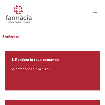
Ir
Main
al
Men
contenido
Encàrrecs
1. Realitza la teva comanda
Whatsapp: 693743073