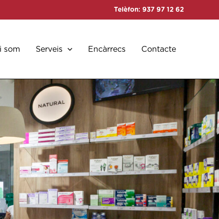
Telèfon:
937 97 12 62
i som
Serveis
Encàrrecs
Contacte