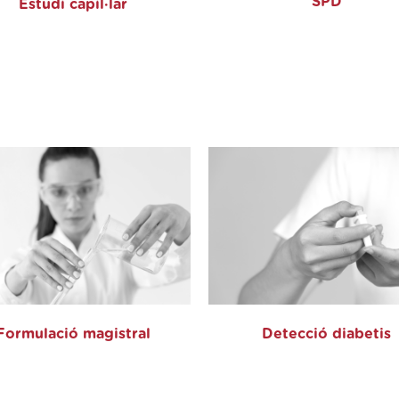
SPD
Estudi capil·lar
Formulació magistral
Detecció diabetis