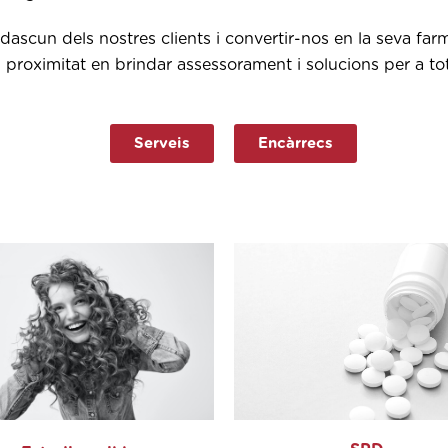
adascun dels nostres clients i convertir-nos en la seva far
i proximitat en brindar assessorament i solucions per a to
Serveis
Encàrrecs