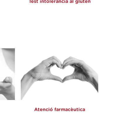
Test intolerància al gluten
Atenció farmacèutica